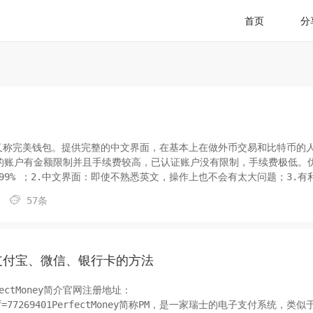
首页
分
y，简称PM，又称完美钱包。提供完整的中文界面，在基本上在做外币交易和比特币的
的账户有金额限制并且手续费较高，已认证账户没有限制，手续费极低。
.99% ；2.中文界面：即使不熟悉英文，操作上也不会有太大问题；3.有

57条
提现到支付宝、微信、银行卡的方法
rfectMoney简介官网注册地址：
tml?ref=77269401PerfectMoney简称PM，是一家瑞士的电子支付系统，类似