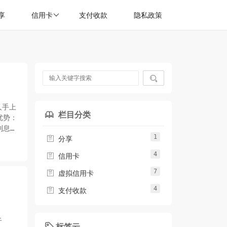
享
信用卡
支付收款
隐私政策

人手上
栏目分类

优势：
利息：
1

分享
4

信用卡
7

虚拟信用卡
4

支付收款
于
标签云
