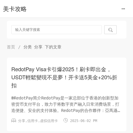
美卡攻略

首页
/
分类 分享 下的文章
RedotPay Visa卡引爆2025！刷卡即出金，
USDT輕鬆變現不是夢！开卡送5美金+20%折
扣
🌐RedotPay简介RedotPay是一家总部位于香港的创新型加
密货币支付平台，致力于将数字资产融入日常消费场景，打
造便捷、安全的支付体验。RedotPay的合作夥伴：亞馬遜、
Google、幣安、騰訊、阿里巴巴等等RedotPay開戶優惠按


分享
,
信用卡
,
虚拟信用卡
2025-06-02 PM
此uscarder邀請链接https://url.hk/i/zh/tb3tj或輸
入邀请码【tb3tj】RedotPay註冊帳戶立即送你5美元（可