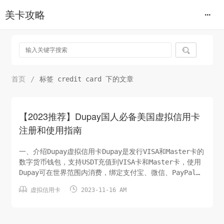
美卡攻略

首页
/
标签 credit card 下的文章
【2023推荐】Dupay国人必备美国虚拟信用卡
注册和使用指南
一、介绍Dupay虚拟信用卡Dupay是发行VISA和Master卡的
数字货币钱包，支持USDT充值到VISA卡和Master卡，使用
Dupay可在世界范围内消费，绑定支付宝、微信、PayPal等
支付工具，让你直接可用USDT消费，你可以用USDT在京东淘


虚拟信用卡
2023-11-16 AM
宝买东西，在美团点外卖，给中石油充值哦。同时，也能拿
来绑美区Apple store, 美区PayPal。用USDT即可进行日
常开销，对于币...