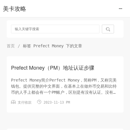
美卡攻略

首页
/
标签 Prefect Money 下的文章
Prefect Money（PM）地址认证步骤
Prefect Money简介Perfect Money，简称PM，又称完美
钱包。提供完整的中文界面，在基本上在做外币交易和比特
币的人手上都会有一个PM账户，区别是有没有认证。没有认
证的账户有金额限制并且手续费较高，已认证账户没有限


支付收款
2023-11-13 PM
制，手续费极低。优势：1.手续费低廉：手续费验证后
0.5%，未认证账户1.99% ；2.中文界面：即使不熟悉英
文，操作上也不会有太大问题；3.有利息：即使不进行
买...