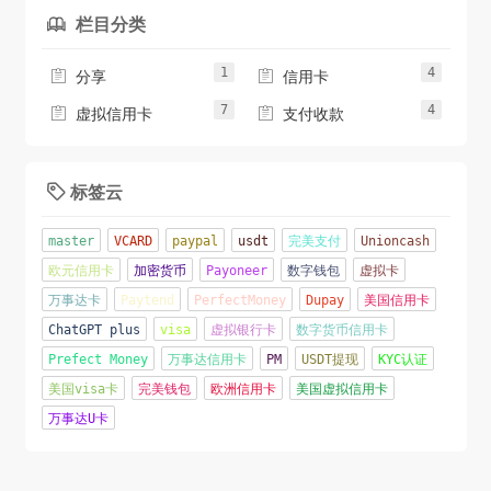
栏目分类

1
4


分享
信用卡
7
4


虚拟信用卡
支付收款
标签云

master
VCARD
paypal
usdt
完美支付
Unioncash
欧元信用卡
加密货币
Payoneer
数字钱包
虚拟卡
万事达卡
Paytend
PerfectMoney
Dupay
美国信用卡
ChatGPT plus
visa
虚拟银行卡
数字货币信用卡
Prefect Money
万事达信用卡
PM
USDT提现
KYC认证
美国visa卡
完美钱包
欧洲信用卡
美国虚拟信用卡
万事达U卡