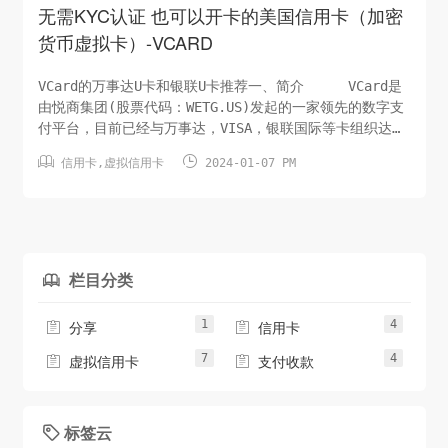
无需KYC认证 也可以开卡的美国信用卡（加密
货币虚拟卡）-VCARD
VCard的万事达U卡和银联U卡推荐一、简介 VCard是
由悦商集团(股票代码：WETG.US)发起的一家领先的数字支
付平台，目前已经与万事达，VISA，银联国际等卡组织达成
合作，推广全球虚拟&实体信用卡，同时提供安全、快捷的支


信用卡
,
虚拟信用卡
2024-01-07 PM
付解决方案，致力于通过技术创新改善消费者和企业的支付
体验。2024年1月5日，VCard宣布，已与全球领先的支付平
台PayPal达成重要战略合...
栏目分类

1
4


分享
信用卡
7
4


虚拟信用卡
支付收款
标签云
