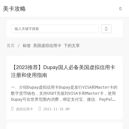
美卡攻略

首页
/
标签 美国虚拟信用卡 下的文章
【2023推荐】Dupay国人必备美国虚拟信用卡
注册和使用指南
一、介绍Dupay虚拟信用卡Dupay是发行VISA和Master卡的
数字货币钱包，支持USDT充值到VISA卡和Master卡，使用
Dupay可在世界范围内消费，绑定支付宝、微信、PayPal等
支付工具，让你直接可用USDT消费，你可以用USDT在京东淘


虚拟信用卡
2023-11-16 AM
宝买东西，在美团点外卖，给中石油充值哦。同时，也能拿
来绑美区Apple store, 美区PayPal。用USDT即可进行日
常开销，对于币...