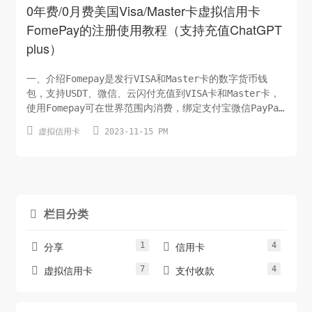
0年费/0月费美国Visa/Master卡虚拟信用卡
FomePay的注册使用教程（支持充值ChatGPT
plus）
一、介绍Fomepay是发行VISA和Master卡的数字货币钱
包，支持USDT、微信、云闪付充值到VISA卡和Master卡，
使用Fomepay可在世界范围内消费，绑定支付宝微信PayPal
等支付工具，让你直接可用消费USDT，用USDT即可进行日常


虚拟信用卡
2023-11-15 PM
开销，对于币圈人士，避免OTC风险Fomepay的安全性不用
特别担心，Fomepay持有美国MSB牌照（不清楚MSB的可以去
百度下），并接受F...
栏目分类

1
4


分享
信用卡
7
4


虚拟信用卡
支付收款