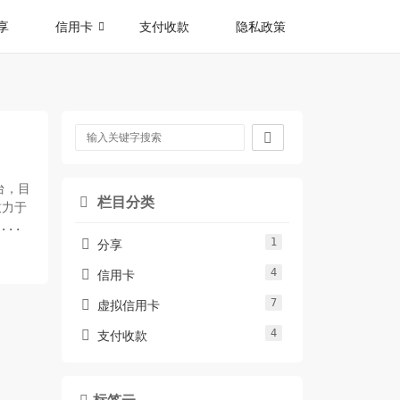
享
信用卡
支付收款
隐私政策

台，目
栏目分类

致力于
..
1

分享
4

信用卡
7

虚拟信用卡
4

支付收款
标签云