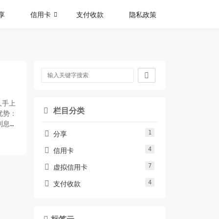
享
信用卡
支付收款
隐私政策

人手上
栏目分类

优势：
利息：
1

分享
4

信用卡
7

虚拟信用卡
4

支付收款
标签云