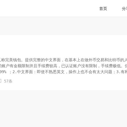
首页
分
y，简称PM，又称完美钱包。提供完整的中文界面，在基本上在做外币交易和比特币的
的账户有金额限制并且手续费较高，已认证账户没有限制，手续费极低。
.99% ；2.中文界面：即使不熟悉英文，操作上也不会有太大问题；3.有

57条