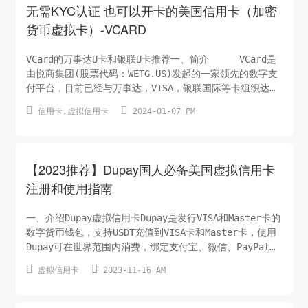
无需KYC认证 也可以开卡的美国信用卡（加密
货币虚拟卡）-VCARD
VCard的万事达U卡和银联U卡推荐一、简介 VCard是
由悦商集团(股票代码：WETG.US)发起的一家领先的数字支
付平台，目前已经与万事达，VISA，银联国际等卡组织达成
合作，推广全球虚拟&实体信用卡，同时提供安全、快捷的支


信用卡
,
虚拟信用卡
2024-01-07 PM
付解决方案，致力于通过技术创新改善消费者和企业的支付
体验。2024年1月5日，VCard宣布，已与全球领先的支付平
台PayPal达成重要战略合...
【2023推荐】Dupay国人必备美国虚拟信用卡
注册和使用指南
一、介绍Dupay虚拟信用卡Dupay是发行VISA和Master卡的
数字货币钱包，支持USDT充值到VISA卡和Master卡，使用
Dupay可在世界范围内消费，绑定支付宝、微信、PayPal等
支付工具，让你直接可用USDT消费，你可以用USDT在京东淘


虚拟信用卡
2023-11-16 AM
宝买东西，在美团点外卖，给中石油充值哦。同时，也能拿
来绑美区Apple store, 美区PayPal。用USDT即可进行日
常开销，对于币...