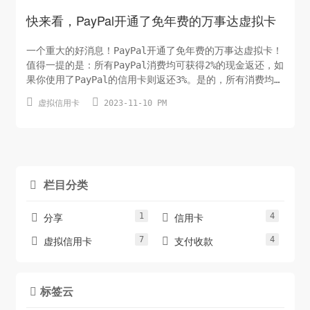
快来看，PayPal开通了免年费的万事达虚拟卡
一个重大的好消息！PayPal开通了免年费的万事达虚拟卡！
值得一提的是：所有PayPal消费均可获得2%的现金返还，如
果你使用了PayPal的信用卡则返还3%。是的，所有消费均可
返还，没有任何限制！相当于你在全球的消费立即享有97折


虚拟信用卡
2023-11-10 PM
优惠，这哪是万事达呀，这是黑卡呀！！前提条件：不好意
思，此卡片仅限欧美企业申请，批准后即可获得无限制免费
的员工信用卡。即便是中国企业也无法申请，因为不给开
放，所以...
栏目分类

1
4


分享
信用卡
7
4


虚拟信用卡
支付收款
标签云
