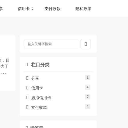
享
信用卡
支付收款
隐私政策

台，目
栏目分类

致力于
..
1

分享
4

信用卡
7

虚拟信用卡
4

支付收款
标签云