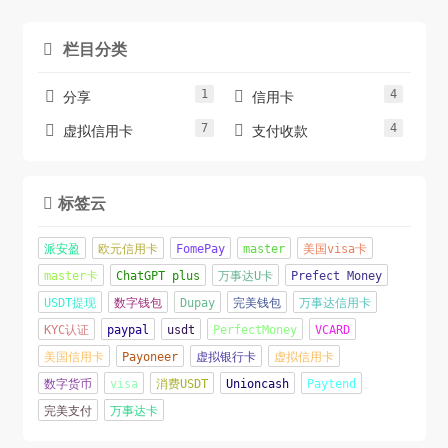
栏目分类

1
4


分享
信用卡
7
4


虚拟信用卡
支付收款
标签云

派安盈
欧元信用卡
FomePay
master
美国visa卡
master卡
ChatGPT plus
万事达U卡
Prefect Money
USDT提现
数字钱包
Dupay
完美钱包
万事达信用卡
KYC认证
paypal
usdt
PerfectMoney
VCARD
美国信用卡
Payoneer
虚拟银行卡
虚拟信用卡
数字货币
visa
消费USDT
Unioncash
Paytend
完美支付
万事达卡