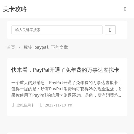
美卡攻略

首页
/
标签 paypal 下的文章
快来看，PayPal开通了免年费的万事达虚拟卡
一个重大的好消息！PayPal开通了免年费的万事达虚拟卡！
值得一提的是：所有PayPal消费均可获得2%的现金返还，如
果你使用了PayPal的信用卡则返还3%。是的，所有消费均可
返还，没有任何限制！相当于你在全球的消费立即享有97折


虚拟信用卡
2023-11-10 PM
优惠，这哪是万事达呀，这是黑卡呀！！前提条件：不好意
思，此卡片仅限欧美企业申请，批准后即可获得无限制免费
的员工信用卡。即便是中国企业也无法申请，因为不给开
放，所以...