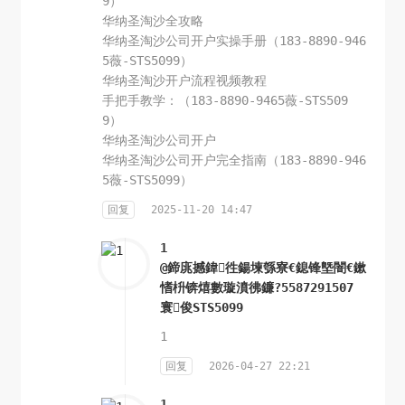
9）
华纳圣淘沙全攻略
华纳圣淘沙公司开户实操手册（183-8890-946
5薇-STS5099）
华纳圣淘沙开户流程视频教程
手把手教学：（183-8890-9465薇-STS509
9）
华纳圣淘沙公司开户
华纳圣淘沙公司开户完全指南（183-8890-946
5薇-STS5099）
回复
2025-11-20 14:47
1
@鍗庣撼鍏徃鍚堜綔寮€鎴锋墍闇€鏉
愭枡锛熺數璇濆彿鐮?5587291507
寰俊STS5099
1
回复
2026-04-27 22:21
1