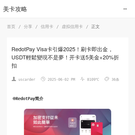
美卡攻略
首页
/
分享
/
信用卡
/
虚拟信用卡
/
正文
RedotPay Visa卡引爆2025！刷卡即出金，
USDT輕鬆變現不是夢！开卡送5美金+20%折
扣




uscarder
2025-06-02 PM
8109℃
36条
🌐
RedotPay简介