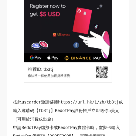
按此uscarder邀請链接
https://url.hk/i/zh/tb3tj
或
輸入邀请码【tb3tj】RedotPay註冊帳戶立即送你5美元
（可用於消費或出金）
申請RedotPay虛擬卡或RedotPay實體卡時，虛擬卡輸入
RedotPay優惠碼【20OFF2025】、實體卡優惠碼